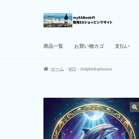
ナ
コ
ビ
ン
ゲ
テ
ー
ン
商品一覧
お買い物カゴ
支払い
シ
ツ
ョ
へ
ン
ス
ホーム
MT5
DolphinExplosive
へ
キ
ス
ッ
キ
プ
ッ
プ