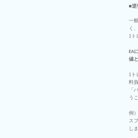
■逆
一
く
1ト
EA
値
1ト
料
「
う
例）
スプ
し