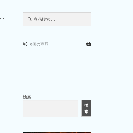
検
検
ント
索
索
対
象:
¥
0
0個の商品
検索
検
索