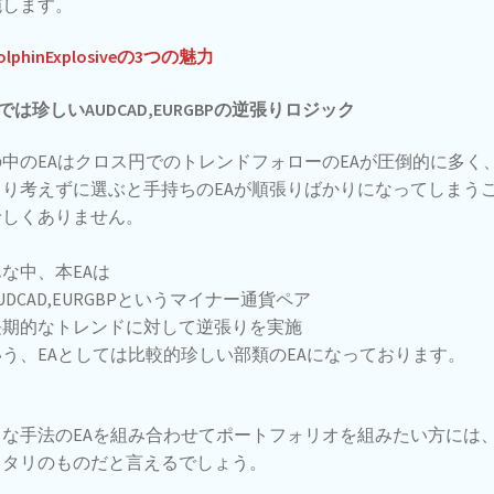
施します。
lphinExplosiveの3つの魅力
Aでは珍しいAUDCAD,EURGBPの逆張りロジック
中のEAはクロス円でのトレンドフォローのEAが圧倒的に多く
まり考えずに選ぶと手持ちのEAが順張りばかりになってしまう
珍しくありません。
な中、本EAは
UDCAD,EURGBPというマイナー通貨ペア
長期的なトレンドに対して逆張りを実施
う、EAとしては比較的珍しい部類のEAになっております。
々な手法のEAを組み合わせてポートフォリオを組みたい方には
ッタリのものだと言えるでしょう。