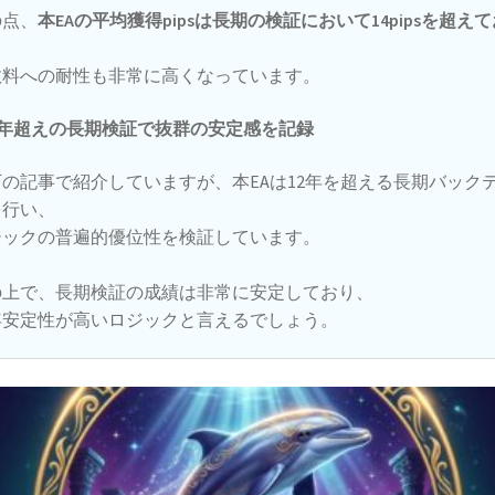
の点、
本EAの平均獲得pipsは長期の検証において14pipsを超えて
、
数料への耐性も非常に高くなっています。
2年超えの長期検証で抜群の安定感を記録
の記事で紹介していますが、本EAは12年を超える長期バック
を行い、
ジックの普遍的優位性を検証しています。
の上で、長期検証の成績は非常に安定しており、
年安定性が高いロジックと言えるでしょう。