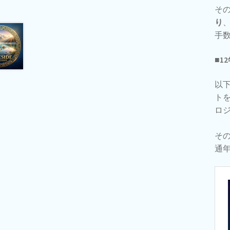
そ
り
手
■1
以下
ト
ロ
そ
通