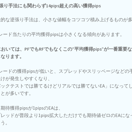
張り手法にも関わらず14pips超えの高い獲得pips
般的な逆張り手法は、小さな値幅をコツコツ積み上げるものが
、
レード当たりの平均獲得pipsは小さくなる傾向があります。
においては、PFでもRFでもなくこの”平均獲得pips”が一番重要
となります。
レードの獲得pipsが低いと、スプレッドやスリッページなどの
負けが発生しやすくなり、
バックテストでは勝てるけどリアルでは勝てないEA」になって
ことが多いです。
期待獲得pipsが1pipsのEAは、
レッドが普段より1pips拡大しただけでも期待値ゼロのEAにな
まう。