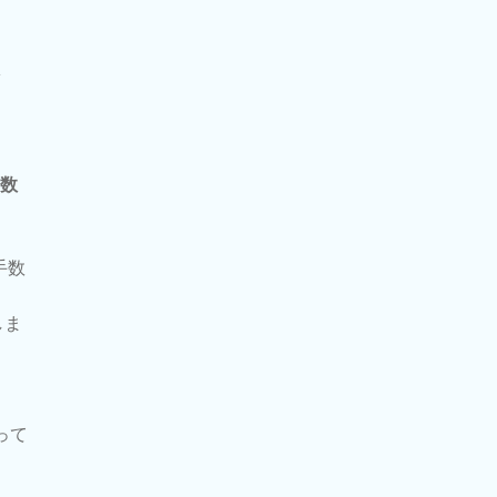
多
な数
手数
しま
って