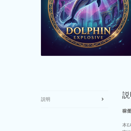
説
説明
稼働
本