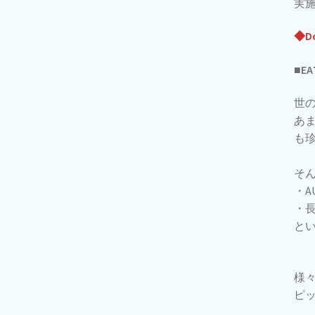
実
◆Do
■E
世の
あ
も
そん
・A
・
とい
様
ピ