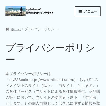
ナ
コ
メニュー
ビ
ン
ゲ
テ
商品一覧
ー
ン
ホーム
プライバシーポリシー
シ
ツ
お買い物カゴ
ョ
へ
プライバシーポリシ
ン
ス
支払い
へ
キ
ー
ス
ッ
マイアカウント
キ
プ
ッ
本プライバシーポリシーは、
プ
「myEABook(https://www.miikun-fx.com/)」およびこの
ドメイン下のサイト（以下、「当サイト」とします。）
の各種サービス（当サイトによる各種情報提供、商品購
入等）において、当サイトの訪問者（以下、「訪問者」
とします。）の個人情報もしくはそれに準ずる情報を取