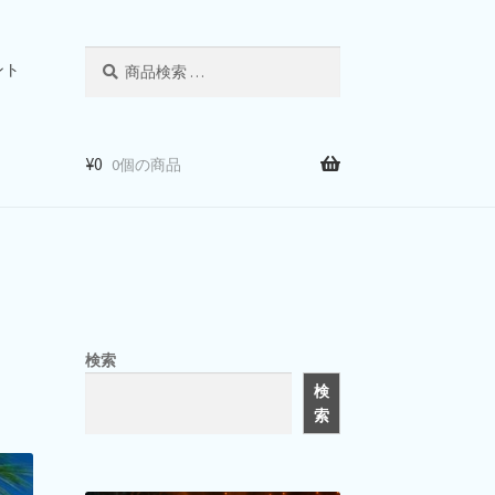
検
検
ント
索
索
対
象:
¥
0
0個の商品
検索
検
索