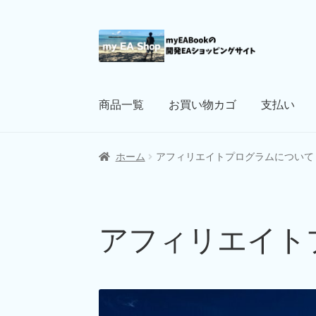
ナ
コ
ビ
ン
ゲ
テ
ー
ン
商品一覧
お買い物カゴ
支払い
シ
ツ
ョ
へ
ン
ス
ホーム
アフィリエイトプログラムについて
へ
キ
ス
ッ
キ
プ
ッ
アフィリエイト
プ