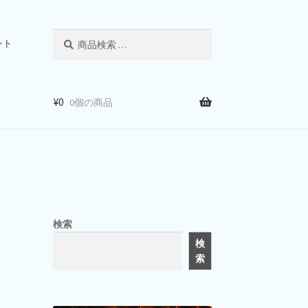
検
検
ント
索
索
対
象:
¥
0
0個の商品
検索
検
索