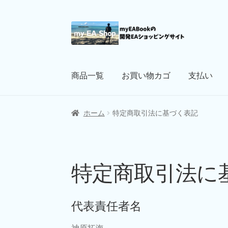
ナ
コ
ビ
ン
ゲ
テ
ー
ン
商品一覧
お買い物カゴ
支払い
シ
ツ
ョ
へ
ン
ス
ホーム
特定商取引法に基づく表記
へ
キ
ス
ッ
キ
プ
ッ
特定商取引法に
プ
代表責任者名
神原拓海